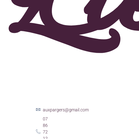
Li
C
auxpargers@gmail.com
07
86
72
12