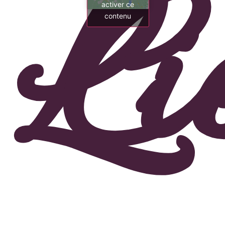
Li
C
activer ce
contenu