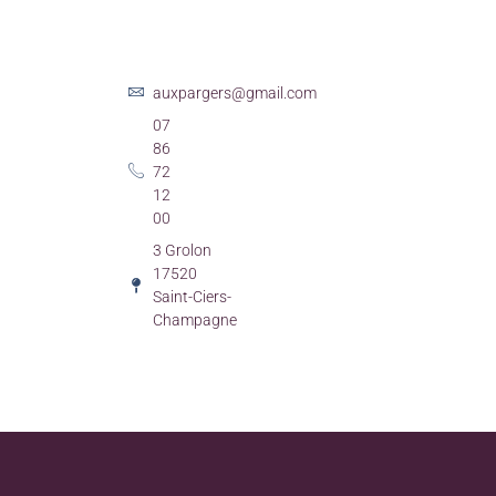
auxpargers@gmail.com
07
86
72
12
00
3 Grolon
17520
Saint-Ciers-
Champagne