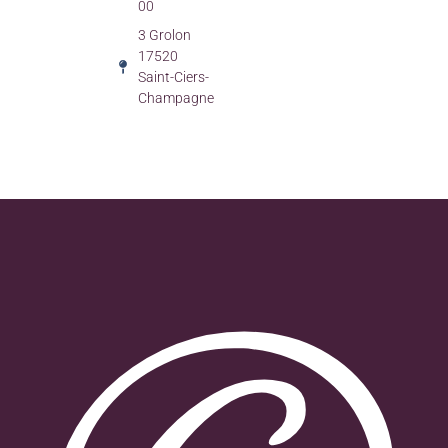
00
3 Grolon
17520
Saint-Ciers-
Champagne