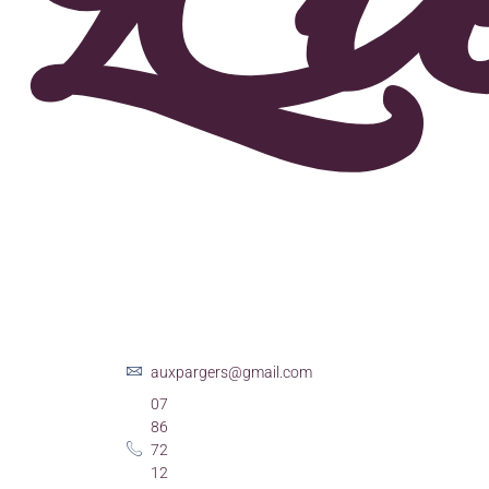
auxpargers@gmail.com
07
86
72
12